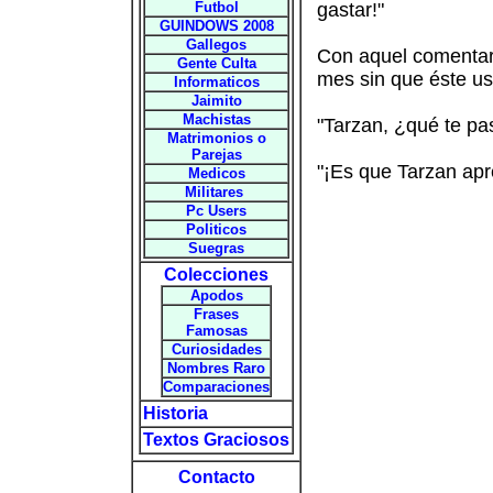
Futbol
gastar!"
GUINDOWS 2008
Gallegos
Con aquel comentar
Gente Culta
mes sin que éste us
Informaticos
Jaimito
Machistas
"Tarzan, ¿qué te pa
Matrimonios o
Parejas
"¡Es que Tarzan apr
Medicos
Militares
Pc Users
Politicos
Suegras
Colecciones
Apodos
Frases
Famosas
Curiosidades
Nombres Raro
Comparaciones
Historia
Textos Graciosos
Contacto