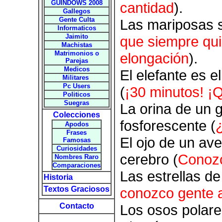
GUINDOWS 2008
cantidad
).
Gallegos
Gente Culta
Las mariposas s
Informaticos
Jaimito
que siempre qui
Machistas
Matrimonios o
elongación
).
Parejas
Medicos
El elefante es e
Militares
Pc Users
(
¡30 minutos! ¡Q
Politicos
Suegras
La orina de un g
Colecciones
fosforescente (
Apodos
Frases
El ojo de un av
Famosas
Curiosidades
cerebro (
Conozc
Nombres Raro
Comparaciones
Las estrellas de
Historia
Textos Graciosos
conozco gente 
Contacto
Los osos polare