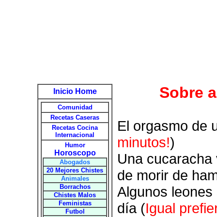
Sobre a
Inicio Home
Comunidad
Recetas Caseras
El orgasmo de u
Recetas Cocina
Internacional
minutos!
)
Humor
Horoscopo
Una cucaracha v
Abogados
20 Mejores Chistes
de morir de ham
Animales
Borrachos
Algunos leones
Chistes Malos
Feministas
día (
Igual prefi
Futbol