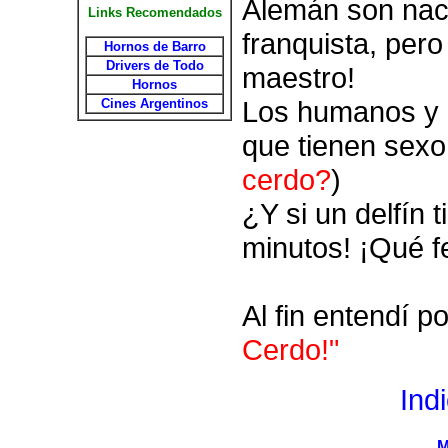
Alemán son naci
Links Recomendados
franquista, pero
Hornos de Barro
Drivers de Todo
maestro!
Hornos
Los humanos y d
Cines Argentinos
que tienen sexo 
cerdo?
)
¿Y si un delfín 
minutos! ¡Qué 
Al fin entendí 
Cerdo!"
Ind
M