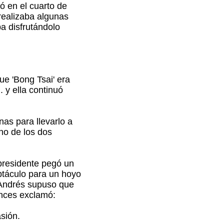
tó en el cuarto de
realizaba algunas
a disfrutándolo
ue 'Bong Tsai' era
 y ella continuó
nas para llevarlo a
no de los dos
 presidente pegó un
eptáculo para un hoyo
, Andrés supuso que
onces exclamó:
sión.