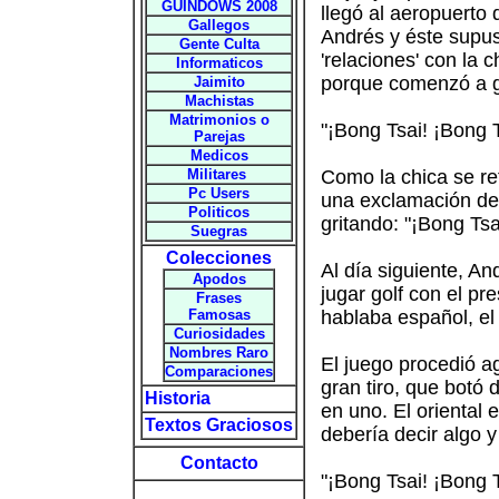
GUINDOWS 2008
llegó al aeropuerto 
Gallegos
Andrés y éste supus
Gente Culta
'relaciones' con la 
Informaticos
porque comenzó a gr
Jaimito
Machistas
Matrimonios o
"¡Bong Tsai! ¡Bong T
Parejas
Medicos
Militares
Como la chica se re
Pc Users
una exclamación de a
Politicos
gritando: "¡Bong Tsa
Suegras
Colecciones
Al día siguiente, A
Apodos
jugar golf con el p
Frases
Famosas
hablaba español, el 
Curiosidades
Nombres Raro
El juego procedió a
Comparaciones
gran tiro, que botó
Historia
en uno. El oriental
Textos Graciosos
debería decir algo y
Contacto
"¡Bong Tsai! ¡Bong 