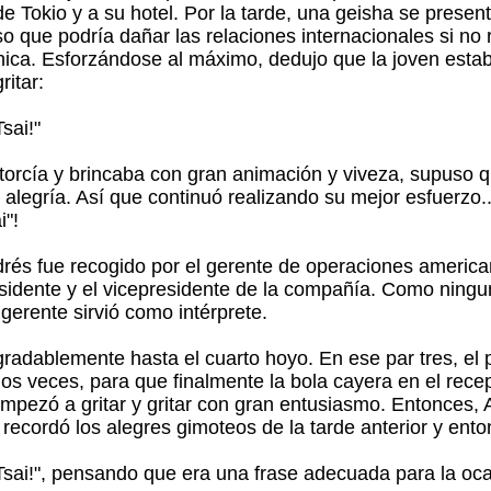
de Tokio y a su hotel. Por la tarde, una geisha se presen
o que podría dañar las relaciones internacionales si no 
chica. Esforzándose al máximo, dedujo que la joven estab
itar:
sai!"
torcía y brincaba con gran animación y viveza, supuso q
legría. Así que continuó realizando su mejor esfuerzo...
i"!
ndrés fue recogido por el gerente de operaciones america
residente y el vicepresidente de la compañía. Como ningu
gerente sirvió como intérprete.
gradablemente hasta el cuarto hoyo. En ese par tres, el
 dos veces, para que finalmente la bola cayera en el rec
 empezó a gritar y gritar con gran entusiasmo. Entonces
 recordó los alegres gimoteos de la tarde anterior y ent
Tsai!", pensando que era una frase adecuada para la oca