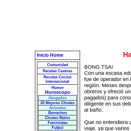
Ha
Inicio Home
Comunidad
BONG TSAI
Recetas Caseras
Con una escasa educ
Recetas Cocina
fue de operador en 
Internacional
región. Meses despu
Humor
obreros y ofreció u
Horoscopo
pagados) para conoc
Abogados
20 Mejores Chistes
diligente en sus de
Animales
al baño.
Borrachos
Chistes Malos
Que no entendiera u
Feministas
Futbol
viaje, ya que vario