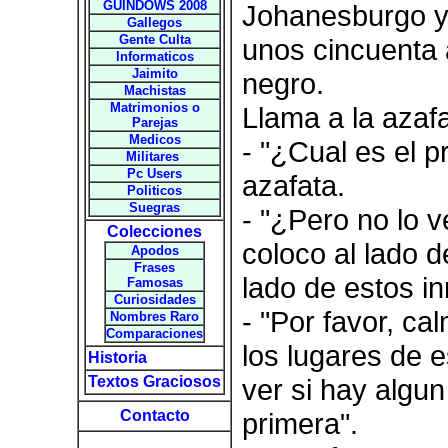
GUINDOWS 2008
Johanesburgo y
Gallegos
Gente Culta
unos cincuenta 
Informaticos
Jaimito
negro.
Machistas
Matrimonios o
Llama a la azaf
Parejas
Medicos
- "¿Cual es el 
Militares
Pc Users
azafata.
Politicos
Suegras
- "¿Pero no lo 
Colecciones
coloco al lado 
Apodos
Frases
lado de estos i
Famosas
Curiosidades
- "Por favor, ca
Nombres Raro
Comparaciones
los lugares de 
Historia
Textos Graciosos
ver si hay algun
Contacto
primera".