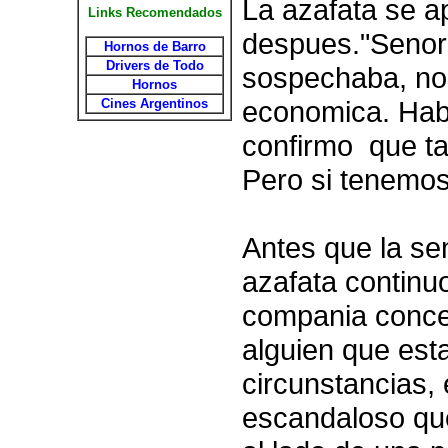
La azafata se a
Links Recomendados
despues."Senora
Hornos de Barro
Drivers de Todo
sospechaba, no 
Hornos
economica. Hab
Cines Argentinos
confirmo que ta
Pero si tenemos
Antes que la se
azafata continuo
compania conced
alguien que est
circunstancias,
escandaloso que