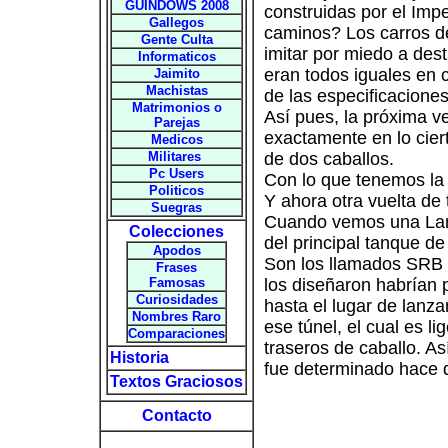
GUINDOWS 2008
construidas por el Imp
Gallegos
caminos? Los carros de
Gente Culta
imitar por miedo a des
Informaticos
eran todos iguales en 
Jaimito
Machistas
de las especificacione
Matrimonios o
Así pues, la próxima v
Parejas
exactamente en lo cier
Medicos
Militares
de dos caballos.
Pc Users
Con lo que tenemos la 
Politicos
Y ahora otra vuelta de 
Suegras
Cuando vemos una Lanz
Colecciones
del principal tanque de
Apodos
Son los llamados SRB (
Frases
Famosas
los diseñaron habrían 
Curiosidades
hasta el lugar de lanz
Nombres Raro
ese túnel, el cual es 
Comparaciones
traseros de caballo. A
Historia
fue determinado hace d
Textos Graciosos
Contacto