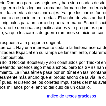
erio Romano para sus legiones y han sido usadas desde
 guerra de las legiones romanas formaron las roderas in
truir las ruedas de sus carruajes. Ya que los carros fue
cuanto a espacio entre ruedas. El ancho de vía standard
s originales para un carro de guerra romano. Especificac
ez que te den unas especificaciones y te preguntes qué 
to, ya que los carros de guerra romanos se hicieron con
respuesta a la pregunta original.
tuerca... Hay una interesante coda a la historia acerca d
adera Espacial en su rampa de lanzamiento, notaremos
 combustible.
Solid Rocket Boosters) y son constuidos por Thiokol en 
preferido hacerlos algo más anchos, pero los SRBs han d
amiento. La línea férrea pasa por un túnel en las montañ
ligeramente más ancho que el propio ancho de la vía, la
sí pues, el diseño de los cohetes impulsores del más a
os mil años por el ancho del culo de un caballo.
Indice de textos graciosos