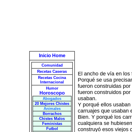
Inicio Home
Comunidad
Recetas Caseras
El ancho de vía en los
Recetas Cocina
Porqué se usa precisa
Internacional
fueron construidas por
Humor
fueron construidos por
Horoscopo
usaban.
Abogados
20 Mejores Chistes
Y porqué ellos usaban t
Animales
carruajes que usaban 
Borrachos
Bien. Y porqué los car
Chistes Malos
cualquiera se hubiesen 
Feministas
Futbol
construyó esos viejos 