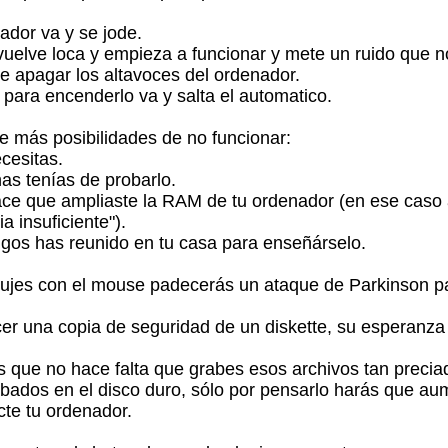
lador va y se jode.
vuelve loca y empieza a funcionar y mete un ruido que n
de apagar los altavoces del ordenador.
n para encenderlo va y salta el automatico.
e más posibilidades de no funcionar:
cesitas.
s tenías de probarlo.
ce que ampliaste la RAM de tu ordenador (en ese caso
 insuficiente").
gos has reunido en tu casa para enseñárselo.
bujes con el mouse padecerás un ataque de Parkinson p
cer una copia de seguridad de un diskette, su esperanza 
es que no hace falta que grabes esos archivos tan precia
bados en el disco duro, sólo por pensarlo harás que aum
cte tu ordenador.