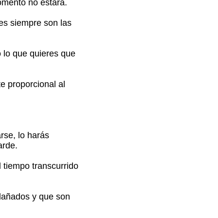
omento no estará.
es siempre son las
 lo que quieres que
e proporcional al
rse, lo harás
arde.
l tiempo transcurrido
 dañados y que son