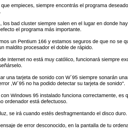
 que empieces, siempre encontrás el programa deseado 
.
s, los bad cluster siempre salen en el lugar en donde ha
defecto el programa más importante.
os un Pentium 166 y estamos seguros de que no se que
un maldito procesador el doble de rápido.
 de Internet no está muy católico, funcionará siempre ex
señárselo.
talar una tarjeta de sonido con W´95 siempre sonarán un
error ,W´95 no ha podido detectar su tarjeta de sonido".
 con Windows 95 instalado funciona correctamente, es 
o ordenador está defectuoso.
a luz, se irá cuando estés desfragmentando el disco duro.
ensaje de error desconocido, en la pantalla de tu ordena