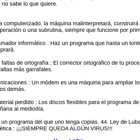
e no sabe lo que quiere.
a computerizado, la máquina malinterpretará, construirá 
peración o una subrutina, siempre que funcione por pri
amador informático : Haz un programa que hasta un tont
prará.
 faltas de ortografía : El corrector ortográfico de tu proc
faltas más garrafales.
unicaciones : Un módem es una máquina para ampliar lo
los demás.
erial perdido : Los discos flexibles para el programa de
ñana al mediodía.
 un programa del que uno tenga copias. 44. Ley de Luba
nética : ¡¡¡SIEMPRE QUEDA ALGÚN VIRUS!!!