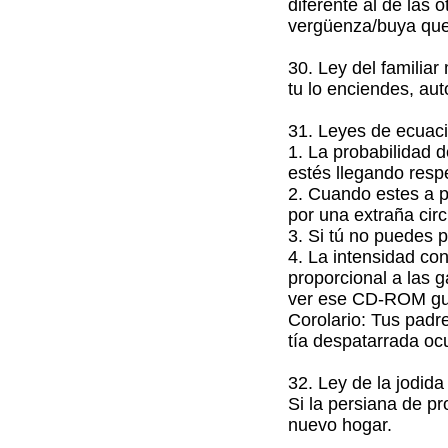
diferente al de las 
vergüenza/buya que 
30. Ley del familia
tu lo enciendes, au
31. Leyes de ecuac
1. La probabilidad 
estés llegando resp
2. Cuando estes a p
por una extraña cir
3. Si tú no puedes p
4. La intensidad co
proporcional a las 
ver ese CD-ROM gua
Corolario: Tus padr
tía despatarrada ocu
32. Ley de la jodida 
Si la persiana de p
nuevo hogar.