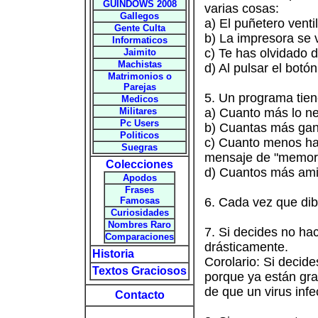
GUINDOWS 2008
varias cosas:
Gallegos
a) El puñetero venti
Gente Culta
b) La impresora se 
Informaticos
c) Te has olvidado 
Jaimito
Machistas
d) Al pulsar el botó
Matrimonios o
Parejas
5. Un programa tien
Medicos
Militares
a) Cuanto más lo ne
Pc Users
b) Cuantas más gana
Politicos
c) Cuanto menos ha
Suegras
mensaje de "memoria
Colecciones
d) Cuantos más ami
Apodos
Frases
Famosas
6. Cada vez que di
Curiosidades
Nombres Raro
7. Si decides no ha
Comparaciones
drásticamente.
Historia
Corolario: Si decid
Textos Graciosos
porque ya están gra
de que un virus infe
Contacto