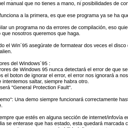
el manual que no tienes a mano, ni posibilidades de con
funciona a la primera, es que ese programa ya se ha qu
lar un programa no da errores de compilación, eso quier
o que nosotros queremos que haga.
ado el Win´95 asegúrate de formatear dos veces el disco 
alien.
rores del Windows´95 :
rrores de Windows 95 nunca detectará el error de que se 
el boton de ignorar el error, el error nos ignorará a nos
e intentemos saltar, siempre habra otro.
 será "General Protection Fault".
demo": Una demo siempre funcionará correctamente hast
e.
iempre que estés en alguna sección de internet/infovía e
ilia se enterase que has estado, esta quedará marcada c