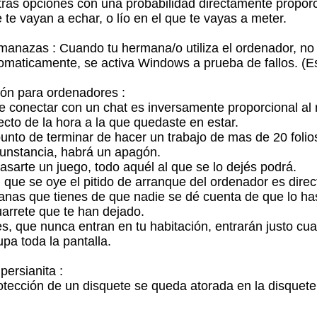
otras opciones con una probabilidad directamente proporc
te vayan a echar, o lío en el que te vayas a meter.
r manazas : Cuando tu hermana/o utiliza el ordenador, n
tomaticamente, se activa Windows a prueba de fallos. (E
ión para ordenadores :
de conectar con un chat es inversamente proporcional al
ecto de la hora a la que quedaste en estar.
unto de terminar de hacer un trabajo de mas de 20 folio
cunstancia, habrá un apagón.
asarte un juego, todo aquél al que se lo dejés podrá.
n que se oye el pitido de arranque del ordenador es dire
ganas que tienes de que nadie se dé cuenta de que lo h
rrete que te han dejado.
es, que nunca entran en tu habitación, entrarán justo cu
pa toda la pantalla.
persianita :
rotección de un disquete se queda atorada en la disquete