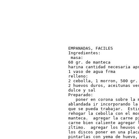
EMPANADAS, FACILES

Ingredientes:

 masa:

60 gr. de manteca

harina cantidad necesaria apr
1 vaso de agua frma

relleno:

2 cebolla, 1 morron, 500 gr. 
2 huevos duros, aceitunas ve
dulce y sal

Preparado:

   poner en corona sobre la 
ablandada ir incorporando la
que se pueda trabajar.  Esti
rehogar la cebolla con el mo
manteca.  agregar la carne pi
carne bien caliente agregar 
zltimo.  agregar los heuvos 
los discos poner en una plac
pintarlas con yema de huevo,