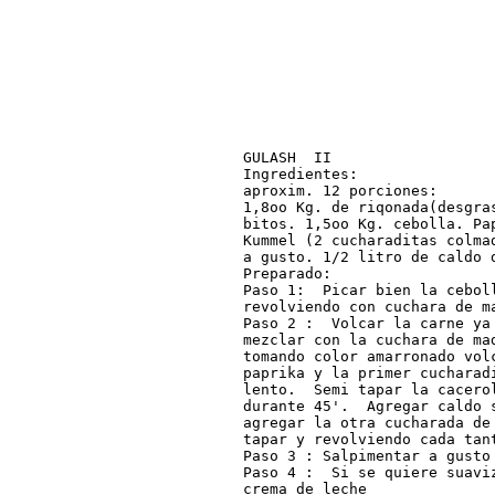
GULASH  II

Ingredientes:

aproxim. 12 porciones:

1,8oo Kg. de riqonada(desgras
bitos. 1,5oo Kg. cebolla. Pap
Kummel (2 cucharaditas colmad
a gusto. 1/2 litro de caldo d
Preparado:

Paso 1:  Picar bien la ceboll
revolviendo con cuchara de m
Paso 2 :  Volcar la carne ya 
mezclar con la cuchara de mad
tomando color amarronado volc
paprika y la primer cucharad
lento.  Semi tapar la cacero
durante 45'.  Agregar caldo 
agregar la otra cucharada de 
tapar y revolviendo cada tant
Paso 3 : Salpimentar a gusto

Paso 4 :  Si se quiere suavi
crema de leche
