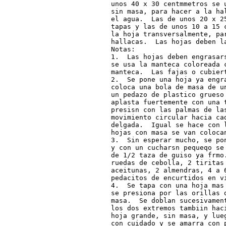
unos 40 x 30 centmmetros se 
sin masa, para hacer a la ha
el agua.  Las de unos 20 x 2
tapas y las de unos 10 a 15 
la hoja transversalmente, par
hallacas.  Las hojas deben la
Notas:

1.  Las hojas deben engrasar
se usa la manteca coloreada 
manteca.  Las fajas o cubiert
2.  Se pone una hoja ya engr
coloca una bola de masa de u
un pedazo de plastico grueso
aplasta fuertemente con una 
presisn con las palmas de la
movimiento circular hacia cad
delgada.  Igual se hace con 
hojas con masa se van colocan
3.  Sin esperar mucho, se po
y con un cucharsn pequeqo se
de 1/2 taza de guiso ya frmo.
ruedas de cebolla, 2 tiritas 
aceitunas, 2 almendras, 4 a 6
pedacitos de encurtidos en vi
4.  Se tapa con una hoja mas
se presiona por las orillas 
masa.  Se doblan sucesivamen
los dos extremos tambiin hac
hoja grande, sin masa, y lue
con cuidado y se amarra con p