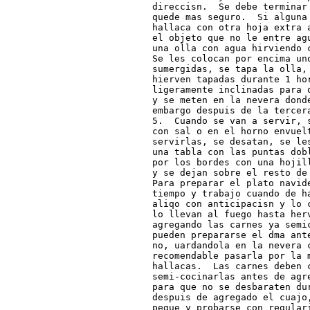
direccisn.  Se debe terminar
quede mas seguro.  Si alguna
hallaca con otra hoja extra 
el objeto que no le entre ag
una olla con agua hirviendo 
Se les colocan por encima uno
sumergidas, se tapa la olla, 
hierven tapadas durante 1 ho
ligeramente inclinadas para 
y se meten en la nevera dond
embargo despuis de la tercer
5.  Cuando se van a servir, 
con sal o en el horno envuel
servirlas, se desatan, se le
una tabla con las puntas dob
por los bordes con una hojil
y se dejan sobre el resto de
Para preparar el plato navid
tiempo y trabajo cuando de ha
aliqo con anticipacisn y lo 
lo llevan al fuego hasta her
agregando las carnes ya semi
pueden prepararse el dma ant
no, uardandola en la nevera c
recomendable pasarla por la 
hallacas.  Las carnes deben c
semi-cocinarlas antes de agr
para que no se desbaraten dur
despuis de agregado el cuajo,
pegue y probarse con regular