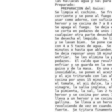
las hallacas agua y sal para 
Preparado:

   PREPARACION del Guiso:

Se limpia el cochino.  Se fro
corriente y se pone al fuego
usar como adorno, con sufici
hervor y se cocina de 7 a 8 
Se apaga el fuego.  Se deja 
se corta en pedazos de unos 3
cualquier otra parte desecha
Se desecha el lmquido.  Se l
y se lavan bien.  Se pone ca
con 4 a 5 tazas de agua.  Se
minutos o hasta que ablanden
Se deja reposar unos 10 minut
enfriar.  Se les elimina la 
pedazos.  El caldo que resul
enfriar y se guarda en la ne
guiso y de la masa.  En una o
inoxidable, se ponen el acei
y el ajo triturado con las a
cocina por unos 15 minutos, 
el tomate, el aji dulce, la 
vinagre, la salsa inglesa, e
la pimienta, la sal, las 2 t
hervor y se cocina por unos 
lleva a un hervor y se cocina
gallina.  Se lleva a un hervo
revolviendo de vez en cuando
fuerte.  Se tritura finament