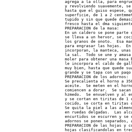
agrega a la olla, para engru
y revolviendo suavemente, se
hasta que el guiso espese, qu
superficie, de 1 a 2 centmme
tupido y sin que quede demas
fresco hasta el dma siguient
PREPARACION de la masa:

En un caldero se pone parte 
se lleva a un hervor, se coc
los granos de onoto.  Esa ma
para engrasar las hojas.  En
incorporan, la manteca, unas
la sal.  Todo se une y amasa 
moler para obtener una masa 
le incorpora el caldo de gal
muy bien, hasta que quede su
grande y se tapa con un paqo 
PREPARACION de los adornos:

Se precalienta el horno a 35
aceite.  Se meten en el horn
comiencen a dorar.  Se sacan 
hzmedo.  Se envuelven y al e
y se cortan en tiritas de 1 c
cocido, se corta en tiritas 
Se quita la piel a las almen
en ruedas delgadas.  Las alca
encurtidos se escurren y se 
adornos se ponen separados, a
PREPARACION de las hojas y c
hojas clasificandolas en tre