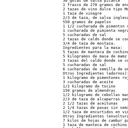
30 gotas de salsa picante

1 frasco de 270 gramos de enc
2 tazas de vino dulce tipo Mo
1 taza de vinagre

2/3 de taza, de salsa inglesa
550 gramos de papelsn

1 1/2 cucharada de pimentsn r
1 cucharada de pimienta negra
5 cucharadas de sal

2 tazas de caldo donde se coc
3/4 de taza de mostaza.

Ingredientes para la masa:

5 tazas de manteca de cochino
5 kilogramos de masa de mamz

3 tazas del caldo donde se co
5 cucharadas de sal

6 cucharadas de semilla de on
Otros Ingredientes (adornos):
1 kilogramo de pimentones roj
3 cucharadas de aceite

1/2 kilogramo de tocino

150 gramos de almendras

1/2 kilogramo de cebollas mas
2/3 de taza de alcaparras peq
2 1/2 tazas de aceitunas

2 1/4 tazas de pasas sin semi
1/2 taza de encurtidos en vin
Otros Ingredientes (envoltura
7 kilos de hojas de cambur pa
1 taza de manteca de cochino