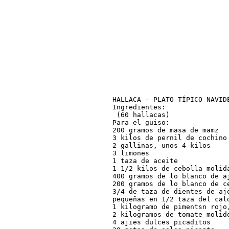
HALLACA - PLATO TÍPICO NAVIDE
Ingredientes:

 (60 hallacas)

Para el guiso:

200 gramos de masa de mamz

3 kilos de pernil de cochino

2 gallinas, unos 4 kilos

3 limones

1 taza de aceite

1 1/2 kilos de cebolla molida
400 gramos de lo blanco de aj
200 gramos de lo blanco de ce
3/4 de taza de dientes de aj
pequeñas en 1/2 taza del cald
1 kilogramo de pimentsn rojo,
2 kilogramos de tomate molido
4 ajies dulces picaditos
