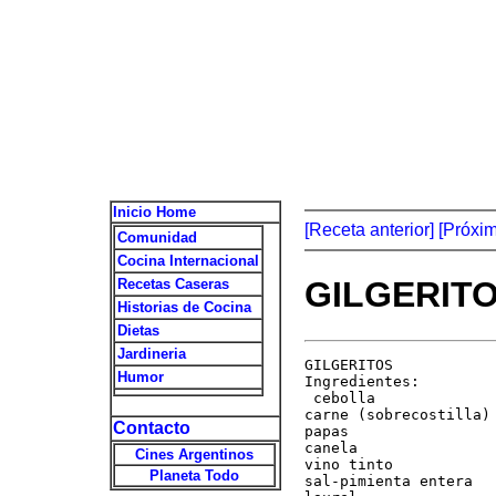
Inicio Home
[Receta anterior]
[Próxi
Comunidad
Cocina Internacional
GILGERIT
Recetas Caseras
Historias de Cocina
Dietas
Jardineria
GILGERITOS

Humor
Ingredientes:

 cebolla

carne (sobrecostilla)

Contacto
papas

canela

Cines Argentinos
vino tinto

Planeta Todo
sal-pimienta entera
