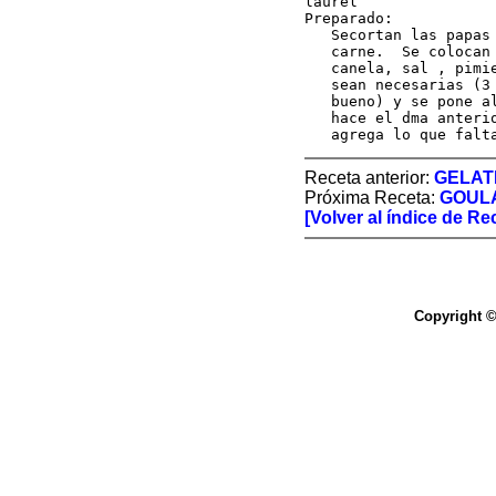
laurel

Preparado:

   Secortan las papas
   carne.  Se colocan
   canela, sal , pimi
   sean necesarias (3
   bueno) y se pone a
   hace el dma anteri
   agrega lo que falt
Receta anterior:
GELAT
Próxima Receta:
GOUL
[Volver al índice de Re
Copyright ©