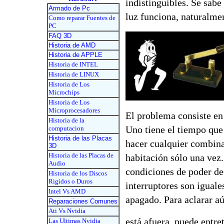
indistinguibles. Se sabe 
Armado de Pc
luz funciona, naturalmen
Como reparar Fuentes de
PC
FAQ 3D
Historia de AMD
Historia de APPLE
Historia de INTEL
Historia de LINUX
Historia de Los
Microchips
Historia de Los
Microprocesadores
El problema consiste en 
Historia de la
Uno tiene el tiempo que 
computacion
Historia de las Placas
hacer cualquier combinac
3D
Historia de las Placas de
habitación sólo una
vez.
Audio
condiciones de poder deci
Historia de los Discos
Rigidos o Duros
interruptores son iguale
Intel Vs AMD
apagado. Para aclarar aú
Reparaciones Comunes
Ati Vs Nvidia
está afuera, puede entre
Las Ultimas Nvidia