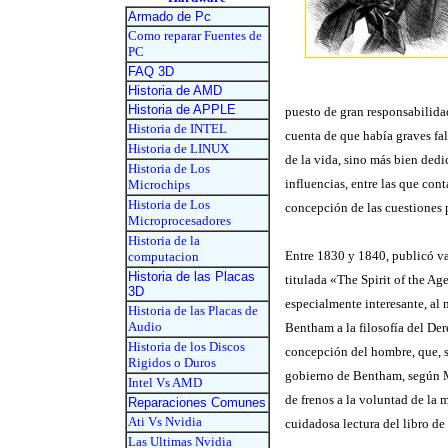
Armado de Pc
Como reparar Fuentes de
PC
FAQ 3D
Historia de AMD
Historia de APPLE
puesto de gran responsabilidad
Historia de INTEL
cuenta de que había graves fal
Historia de LINUX
de la vida, sino más bien ded
Historia de Los
influencias, entre las que co
Microchips
Historia de Los
concepción de las cuestiones p
Microprocesadores
Historia de la
Entre 1830 y 1840, publicó var
computacion
Historia de las Placas
titulada «The Spirit of the A
3D
especialmente interesante, al 
Historia de las Placas de
Audio
Bentham a la filosofía del Der
Historia de los Discos
concepción del hombre, que, se
Rigidos o Duros
gobierno de Bentham, según Mi
Intel Vs AMD
de frenos a la voluntad de la
Reparaciones Comunes
Ati Vs Nvidia
cuidadosa lectura del libro d
Las Ultimas Nvidia