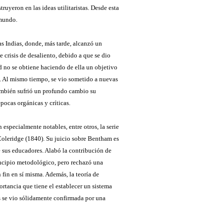
truyeron en las ideas utilitaristas. Desde esta
 mundo.
s Indias, donde, más tarde, alcanzó un
 crisis de desaliento, debido a que se dio
ad no se obtiene haciendo de ella un objetivo
e. Al mismo tiempo, se vio sometido a nuevas
También sufrió un profundo cambio su
pocas orgánicas y críticas.
especialmente notables, entre otros, la serie
Coleridge (1840). Su juicio sobre Bentham es
e sus educadores. Alabó la contribución de
rincipio metodológico, pero rechazó una
fin en sí misma. Además, la teoría de
rtancia que tiene el establecer un sistema
os se vio sólidamente confirmada por una