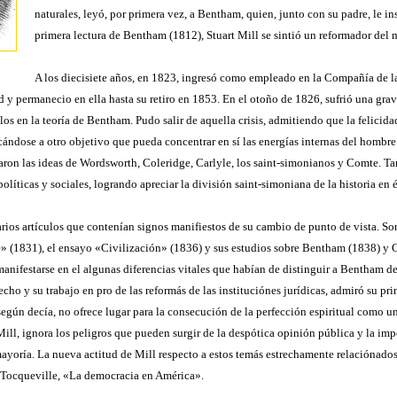
naturales, leyó, por primera vez, a Bentham, quien, junto con su padre, le ins
primera lectura de Bentham (1812), Stuart Mill se sintió un reformador del
A los diecisiete años, en 1823, ingresó como empleado en la Compañía de la
 y permanecio en ella hasta su retiro en 1853. En el otoño de 1826, sufrió una grave
los en la teoría de Bentham. Pudo salir de aquella crisis, admitiendo que la felicid
icándose a otro objetivo que pueda concentrar en sí las energías internas del hombr
ntaron las ideas de Wordsworth, Coleridge, Carlyle, los saint-simonianos y Comte. 
olíticas y sociales, logrando apreciar la división saint-simoniana de la historia en é
ios artículos que contenían signos manifiestos de su cambio de punto de vista. Son 
ge» (1831), el ensayo «Civilización» (1836) y sus estudios sobre Bentham (1838) y 
manifestarse en el algunas diferencias vitales que habían de distinguir a Bentham d
echo y su trabajo en pro de las reformás de las instituciónes jurídicas, admiró su p
gún decía, no ofrece lugar para la consecución de la perfección espiritual como un 
ll, ignora los peligros que pueden surgir de la despótica opinión pública y la impo
 mayoría. La nueva actitud de Mill respecto a estos temás estrechamente relaciónad
e Tocqueville, «La democracia en América».