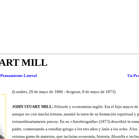
ART MILL
 Pensamiento Lateral
Un Pr
(Londres, 20 de mayo de 1806 - Avignon, 8 de mayo de 1873)
JOHN STUART MILL:
Filósofo y economista inglés. Era el hijo mayor d
aunque no con mucha ternura, asumió la tarea de su formación espiritual y p
extraordinariamente precoz. En su «Autobiografía» (1873) describió la esm
padre, comenzando a estudiar griego a los tres años y latín a los ocho. A lo
extensa gama de materias, que incluían economía, historia, filosofía e inclu