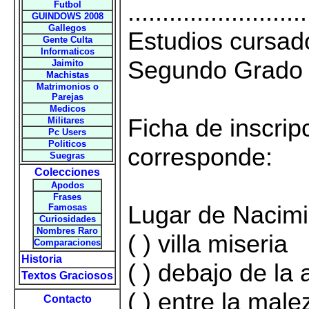
..........................
Futbol
GUINDOWS 2008
Gallegos
Estudios cursado
Gente Culta
Informaticos
Segundo Grado
Jaimito
Machistas
Matrimonios o
Parejas
Medicos
Ficha de inscri
Militares
Pc Users
Politicos
corresponde:
Suegras
Colecciones
Apodos
Frases
Lugar de Nacimi
Famosas
Curiosidades
Nombres Raro
( ) villa miseria
Comparaciones
Historia
( ) debajo de la 
Textos Graciosos
( ) entre la male
Contacto