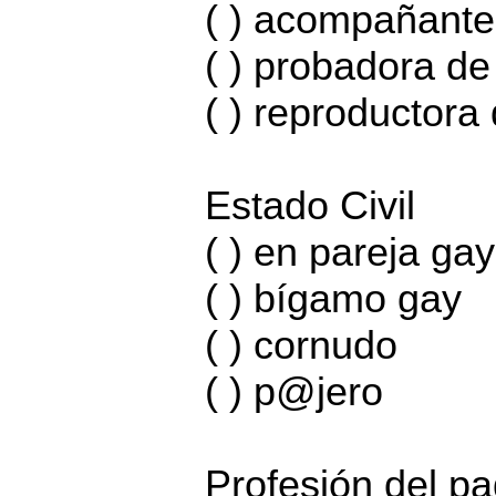
( ) acompañante
( ) probadora de
( ) reproductor
Estado Civil
( ) en pareja gay
( ) bígamo gay
( ) cornudo
( ) p@jero
Profesión del pa