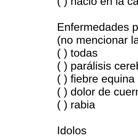
( ) nació en la c
Enfermedades p
(no mencionar l
( ) todas
( ) parálisis cere
( ) fiebre equina
( ) dolor de cue
( ) rabia
Idolos