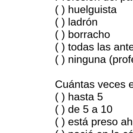
( ) huelguista
( ) ladrón
( ) borracho
( ) todas las ant
( ) ninguna (prof
Cuántas veces 
( ) hasta 5
( ) de 5 a 10
( ) está preso a