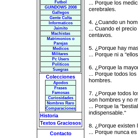
Futbol
... Porque los med
GUINDOWS 2008
cerebrales.
Gallegos
Gente Culta
4. ¿Cuando un hombr
Informaticos
... Cuando el preci
Jaimito
Machistas
centavos.
Matrimonios o
Parejas
5. ¿Porque hay mas
Medicos
Militares
... Porque ni a "ell
Pc Users
Politicos
6. ¿Porque la mayo
Suegras
... Porque todos los
Colecciones
hombres.
Apodos
Frases
Famosas
7. ¿Porque todos los
Curiosidades
son hombres y no m
Nombres Raro
... Porque la "bestia
Comparaciones
indispensable."
Historia
Textos Graciosos
8. ¿Porque existen 
... Porque nunca es
Contacto