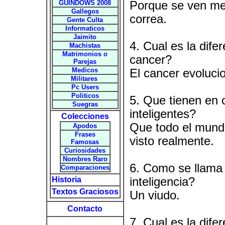
GUINDOWS 2008
Porque se ven me
Gallegos
correa.
Gente Culta
Informaticos
Jaimito
4. Cual es la dife
Machistas
Matrimonios o
cancer?
Parejas
Medicos
El cancer evoluci
Militares
Pc Users
Politicos
5. Que tienen en 
Suegras
inteligentes?
Colecciones
Que todo el mundo
Apodos
Frases
visto realmente.
Famosas
Curiosidades
Nombres Raro
6. Como se llama
Comparaciones
Historia
inteligencia?
Textos Graciosos
Un viudo.
Contacto
7. Cual es la dif