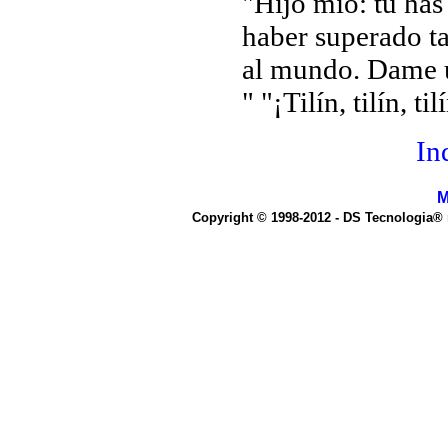
"Hijo mío: tu has
haber superado tan
al mundo. Dame u
" "¡Tilín, tilín, til
In
M
Copyright © 1998-2012 - DS Tecnologia®