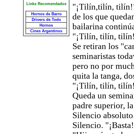
Links Recomendados
"¡Tilín,tilín, til
Hornos de Barro
de los que quedan
Drivers de Todo
bailarina continú
Hornos
Cines Argentinos
"¡Tilín, tilín, til
Se retiran los "c
seminaristas todav
pero no por much
quita la tanga, d
"¡Tilín, tilín, tilín
Queda un seminari
padre superior, la
Silencio absoluto
Silencio. "¡Basta!