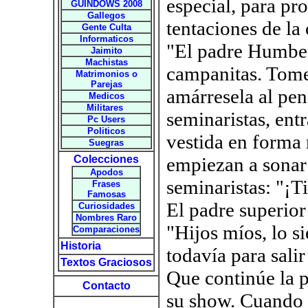
especial, para pro
GUINDOWS 2008
Gallegos
tentaciones de la
Gente Culta
Informaticos
"El padre Humber
Jaimito
Machistas
campanitas. Tome 
Matrimonios o
Parejas
amárresela al pen
Medicos
Militares
seminaristas, entr
Pc Users
Politicos
vestida en forma
Suegras
Colecciones
empiezan a sonar 
Apodos
seminaristas: "¡Tilí
Frases
Famosas
El padre superior 
Curiosidades
Nombres Raro
"Hijos míos, lo s
Comparaciones
Historia
todavía para sali
Textos Graciosos
Que continúe la p
Contacto
su show. Cuando s