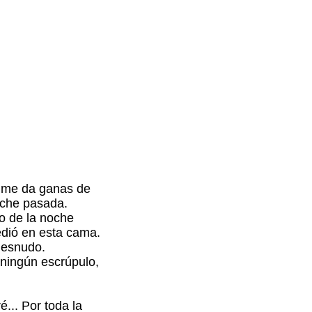
y me da ganas de
oche pasada.
do de la noche
edió en esta cama.
desnudo.
 ningún escrúpulo,
... Por toda la