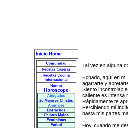
Inicio Home
Comunidad
Tal vez en alguna oc
Recetas Caseras
Recetas Cocina
Echado, aquí en mi 
Internacional
agarrarte y apretar
Humor
Siento incontrolabl
Horoscopo
caliente es intensa
Abogados
20 Mejores Chistes
Rápidamente te apr
Animales
Percibiendo mi indi
Borrachos
hasta mis partes ma
Chistes Malos
Feministas
Futbol
Hoy, cuando me desp