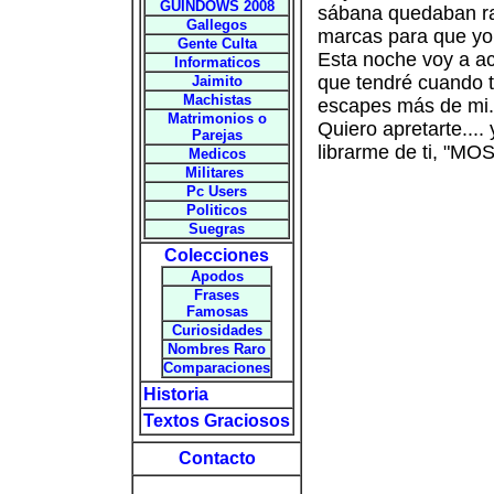
GUINDOWS 2008
sábana quedaban ras
Gallegos
marcas para que yo 
Gente Culta
Esta noche voy a ac
Informaticos
que tendré cuando t
Jaimito
Machistas
escapes más de mi.
Matrimonios o
Quiero apretarte....
Parejas
librarme de ti, "
Medicos
Militares
Pc Users
Politicos
Suegras
Colecciones
Apodos
Frases
Famosas
Curiosidades
Nombres Raro
Comparaciones
Historia
Textos Graciosos
Contacto