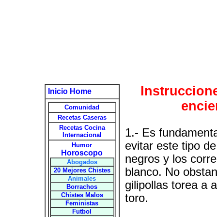
Instruccion
Inicio Home
encie
Comunidad
Recetas Caseras
Recetas Cocina
1.- Es fundamenta
Internacional
evitar este tipo d
Humor
Horoscopo
negros y los corr
Abogados
blanco. No obstant
20 Mejores Chistes
Animales
gilipollas torea a
Borrachos
Chistes Malos
toro.
Feministas
Futbol