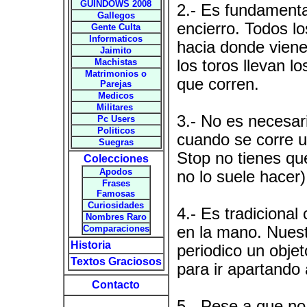
GUINDOWS 2008
2.- Es fundamental
Gallegos
encierro. Todos los
Gente Culta
Informaticos
hacia donde viene
Jaimito
Machistas
los toros llevan l
Matrimonios o
que corren.
Parejas
Medicos
Militares
3.- No es necesari
Pc Users
Politicos
cuando se corre un
Suegras
Stop no tienes que
Colecciones
Apodos
no lo suele hacer)
Frases
Famosas
Curiosidades
4.- Es tradicional
Nombres Raro
Comparaciones
en la mano. Nuest
Historia
periodico un obje
Textos Graciosos
para ir apartando 
Contacto
5.- Pese a que no