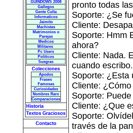
GUINDOWS 2008
pronto todas las
Gallegos
Gente Culta
Soporte: ¿Se f
Informaticos
Jaimito
Cliente: Desapa
Machistas
Matrimonios o
Soporte: Hmm E
Parejas
Medicos
ahora?
Militares
Pc Users
Cliente: Nada. 
Politicos
Suegras
cuando escribo.
Colecciones
Soporte: ¿Esta 
Apodos
Frases
Cliente: ¿Cómo
Famosas
Curiosidades
Soporte: Puede v
Nombres Raro
Comparaciones
Cliente: ¿Que e
Historia
Textos Graciosos
Soporte: Olvíde
Contacto
través de la pan