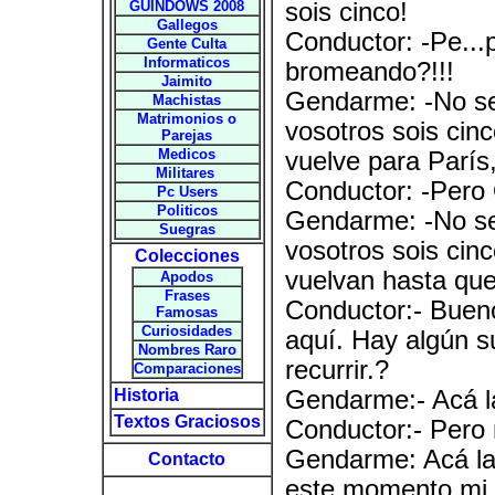
GUINDOWS 2008
sois cinco!
Gallegos
Conductor: -Pe...
Gente Culta
Informaticos
bromeando?!!!
Jaimito
Gendarme: -No señ
Machistas
Matrimonios o
vosotros sois cin
Parejas
Medicos
vuelve para Parí
Militares
Conductor: -Pero O
Pc Users
Politicos
Gendarme: -No señ
Suegras
vosotros sois ci
Colecciones
vuelvan hasta que
Apodos
Frases
Conductor:- Bueno
Famosas
Curiosidades
aquí. Hay algún s
Nombres Raro
recurrir.?
Comparaciones
Historia
Gendarme:- Acá la
Textos Graciosos
Conductor:- Pero n
Gendarme: Acá la 
Contacto
este momento mi 