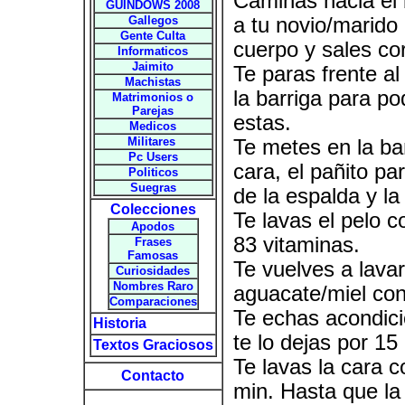
Caminas hacia el 
GUINDOWS 2008
a tu novio/marido 
Gallegos
Gente Culta
cuerpo y sales cor
Informaticos
Jaimito
Te paras frente al
Machistas
la barriga para p
Matrimonios o
Parejas
estas.
Medicos
Militares
Te metes en la ba
Pc Users
cara, el pañito par
Politicos
Suegras
de la espalda y l
Colecciones
Te lavas el pelo 
Apodos
83 vitaminas.
Frases
Famosas
Te vuelves a lava
Curiosidades
Nombres Raro
aguacate/miel con
Comparaciones
Te echas acondici
Historia
te lo dejas por 15
Textos Graciosos
Te lavas la cara 
Contacto
min. Hasta que la