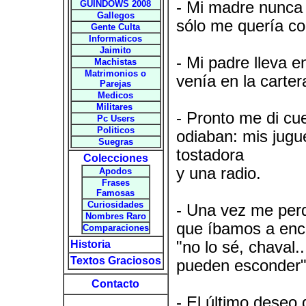
GUINDOWS 2008
- Mi madre nunca
Gallegos
sólo me quería c
Gente Culta
Informaticos
Jaimito
- Mi padre lleva en
Machistas
Matrimonios o
venía en la carter
Parejas
Medicos
Militares
- Pronto me di cu
Pc Users
Politicos
odiaban: mis jugu
Suegras
tostadora
Colecciones
y una radio.
Apodos
Frases
Famosas
Curiosidades
- Una vez me perdí
Nombres Raro
que íbamos a enco
Comparaciones
Historia
"no lo sé, chaval.
Textos Graciosos
pueden esconder"
Contacto
- El último deseo