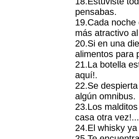
18.Estuviste to
pensabas.
19.Cada noche 
más atractivo al
20.Si en una die
alimentos para p
21.La botella es
aquí!.
22.Se despierta
algún omnibus.
23.Los malditos
casa otra vez!...
24.El whisky ya 
25.Te encuentra