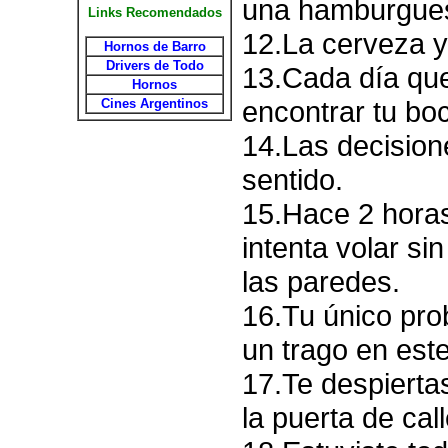
una hamburguesa
Links Recomendados
12.La cerveza y
Hornos de Barro
Drivers de Todo
13.Cada día que
Hornos
encontrar tu bo
Cines Argentinos
14.Las decision
sentido.
15.Hace 2 horas
intenta volar si
las paredes.
16.Tu único pro
un trago en es
17.Te despiertas
la puerta de call