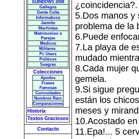
GUINDOWS 2008
¿coincidencia?.
Gallegos
Gente Culta
5.Dos manos y s
Informaticos
Jaimito
problema de la 
Machistas
Matrimonios o
6.Puede enfocar
Parejas
Medicos
7.La playa de e
Militares
Pc Users
mudado mientras
Politicos
Suegras
8.Cada mujer q
Colecciones
gemela.
Apodos
Frases
9.Si sigue preg
Famosas
Curiosidades
están los chicos
Nombres Raro
Comparaciones
meses y mirando
Historia
Textos Graciosos
10.Acostado en e
Contacto
11.Epa!... 5 ce