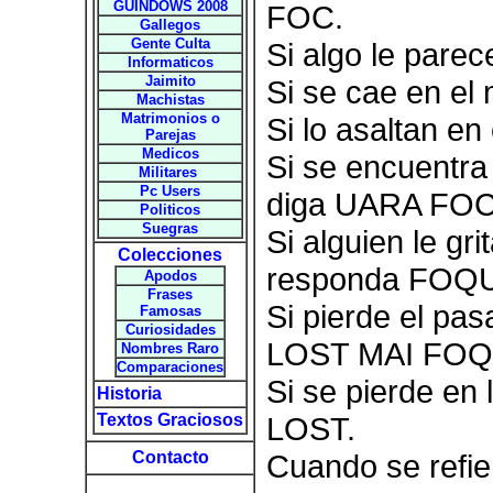
GUINDOWS 2008
FOC.
Gallegos
Gente Culta
Si algo le pare
Informaticos
Jaimito
Si se cae en el
Machistas
Matrimonios o
Si lo asaltan en
Parejas
Medicos
Si se encuentra
Militares
Pc Users
diga UARA FOC
Politicos
Suegras
Si alguien le g
Colecciones
responda FOQU
Apodos
Frases
Si pierde el pas
Famosas
Curiosidades
LOST MAI FOQ
Nombres Raro
Comparaciones
Si se pierde en
Historia
Textos Graciosos
LOST.
Contacto
Cuando se refi