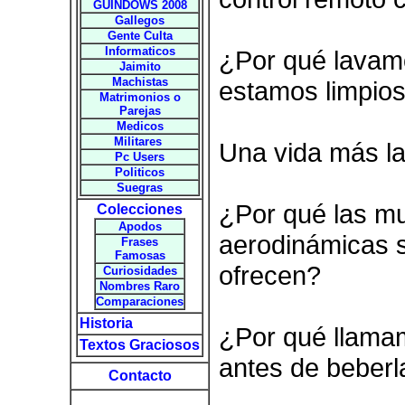
GUINDOWS 2008
Gallegos
Gente Culta
Informaticos
¿Por qué lavamo
Jaimito
Machistas
estamos limpio
Matrimonios o
Parejas
Medicos
Militares
Una vida más la
Pc Users
Politicos
Suegras
¿Por qué las mu
Colecciones
Apodos
aerodinámicas s
Frases
Famosas
ofrecen?
Curiosidades
Nombres Raro
Comparaciones
Historia
¿Por qué llamam
Textos Graciosos
antes de beberl
Contacto