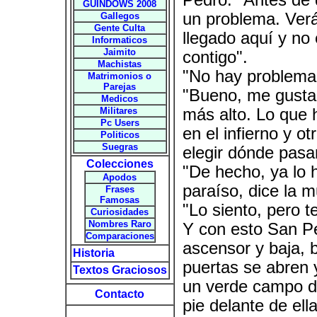
Pedro. "Antes de
GUINDOWS 2008
un problema. Verá
Gallegos
Gente Culta
llegado aquí y no
Informaticos
Jaimito
contigo".
Machistas
"No hay problema, 
Matrimonios o
Parejas
"Bueno, me gustar
Medicos
Militares
más alto. Lo que 
Pc Users
en el infierno y o
Politicos
Suegras
elegir dónde pasar
Colecciones
"De hecho, ya lo h
Apodos
paraíso, dice la m
Frases
Famosas
"Lo siento, pero 
Curiosidades
Nombres Raro
Y con esto San Pe
Comparaciones
ascensor y baja, b
Historia
puertas se abren 
Textos Graciosos
un verde campo de 
Contacto
pie delante de ell