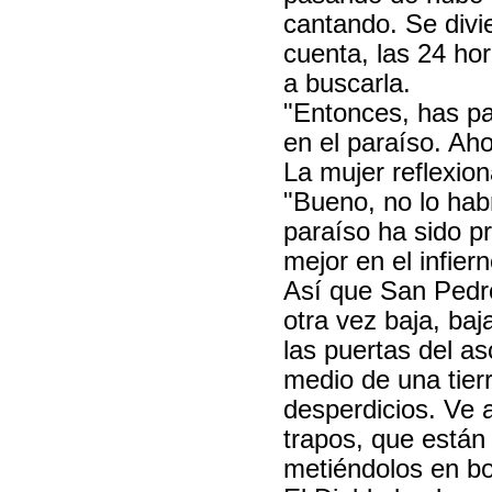
cantando. Se divi
cuenta, las 24 ho
a buscarla.
"Entonces, has pas
en el paraíso. Aho
La mujer reflexio
"Bueno, no lo habr
paraíso ha sido p
mejor en el infiern
Así que San Pedr
otra vez baja, baj
las puertas del a
medio de una tierr
desperdicios. Ve 
trapos, que están
metiéndolos en bo