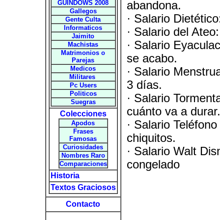
GUINDOWS 2008
abandona.
Gallegos
· Salario Dietéti
Gente Culta
Informaticos
· Salario del Ateo
Jaimito
· Salario Eyacula
Machistas
Matrimonios o
se acabo.
Parejas
Medicos
· Salario Menstru
Militares
3 días.
Pc Users
Politicos
· Salario Torment
Suegras
cuánto va a durar
Colecciones
· Salario Teléfon
Apodos
Frases
chiquitos.
Famosas
Curiosidades
· Salario Walt Di
Nombres Raro
congelado
Comparaciones
Historia
Textos Graciosos
Contacto