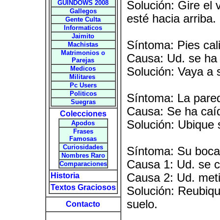
GUINDOWS 2008
Solución: Gire el 
Gallegos
esté hacia arriba.
Gente Culta
Informaticos
Jaimito
Síntoma: Pies cal
Machistas
Matrimonios o
Causa: Ud. se ha 
Parejas
Medicos
Solución: Vaya a 
Militares
Pc Users
Politicos
Síntoma: La pared
Suegras
Causa: Se ha caíd
Colecciones
Solución: Ubique 
Apodos
Frases
Famosas
Curiosidades
Síntoma: Su boca e
Nombres Raro
Causa 1: Ud. se c
Comparaciones
Historia
Causa 2: Ud. metió
Textos Graciosos
Solución: Reubiqu
suelo.
Contacto