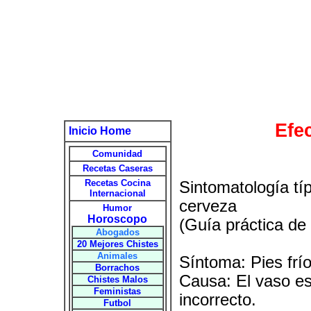
Efe
Inicio Home
Comunidad
Recetas Caseras
Recetas Cocina
Sintomatología tí
Internacional
cerveza
Humor
Horoscopo
(Guía práctica de
Abogados
20 Mejores Chistes
Animales
Síntoma: Pies frí
Borrachos
Causa: El vaso es
Chistes Malos
Feministas
incorrecto.
Futbol