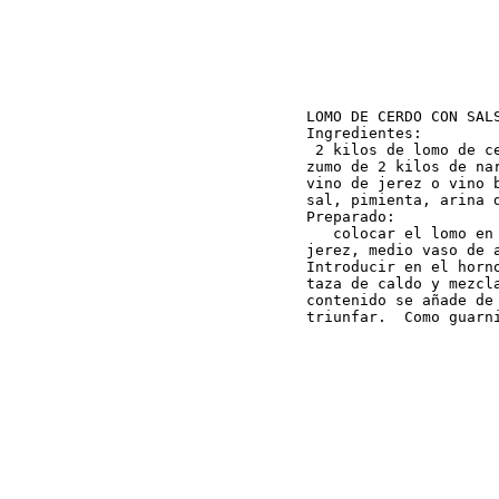
LOMO DE CERDO CON SALS
Ingredientes:

 2 kilos de lomo de ce
zumo de 2 kilos de nar
vino de jerez o vino b
sal, pimienta, arina d
Preparado:

   colocar el lomo en
jerez, medio vaso de 
Introducir en el horn
taza de caldo y mezcl
contenido se añade de
triunfar.  Como guarn