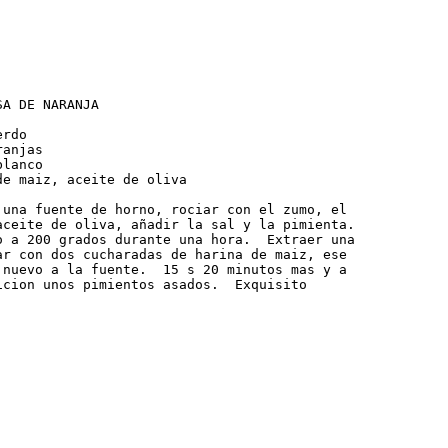
A DE NARANJA

rdo

anjas

lanco

e maiz, aceite de oliva

 una fuente de horno, rociar con el zumo, el

aceite de oliva, añadir la sal y la pimienta.

o a 200 grados durante una hora.  Extraer una

ar con dos cucharadas de harina de maiz, ese

 nuevo a la fuente.  15 s 20 minutos mas y a

icion unos pimientos asados.  Exquisito