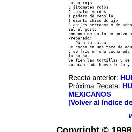
salsa roja

3 jitomates rojos

2 tomates verdes

i pedazo de cebolla

1 diente chico de ajo

3 chiles serranos o de arbo
sal al gusto

consome de pollo en polvo a
Preparado:

   Para la salsa

Se cocen en una taza de agu
y se frie en una cucharada 
la salsa.

Se fien las tortillas y se 
Receta anterior:
HU
Próxima Receta:
HU
MEXICANOS
[Volver al índice d
M
Copyright © 1998