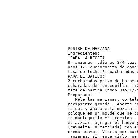
POSTRE DE MANZANA

Ingredientes:

 PARA LA RECETA

8 manzanas medianas 3/4 taza
uso) 1/2 cucharadita de cane
tasa de leche 2 cuacharadas d
PARA EL BATIDO:

2 cucharadas polvo de hornea
cuharadas de mantequilla, 1/
taza de harina (todo uso)1/2d
Preparado:

   Pele las manzanas, cortel
recipiente grande.  Aparte c
la sal y añada esta mezcla a
coloque en un molde que se p
la mantequilla en trocitos. 
el azzcar, agregar el huevo y
(revuelta, s mezclada) con e
crema suave.  Vierta por cuch
manzanas, sin esparcirlo, se