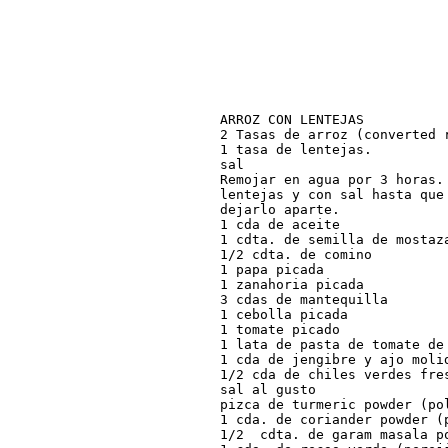
ARROZ CON LENTEJAS

2 Tasas de arroz (converted r
1 tasa de lentejas.

sal

Remojar en agua por 3 horas.
lentejas y con sal hasta que
dejarlo aparte.

1 cda de aceite

1 cdta. de semilla de mostaza
1/2 cdta. de comino

1 papa picada

1 zanahoria picada

3 cdas de mantequilla

1 cebolla picada

1 tomate picado

1 lata de pasta de tomate de 
1 cda de jengibre y ajo molid
1/2 cda de chiles verdes fre
sal al gusto

pizca de turmeric powder (pol
1 cda. de coriander powder (p
1/2  cdta. de garam masala po