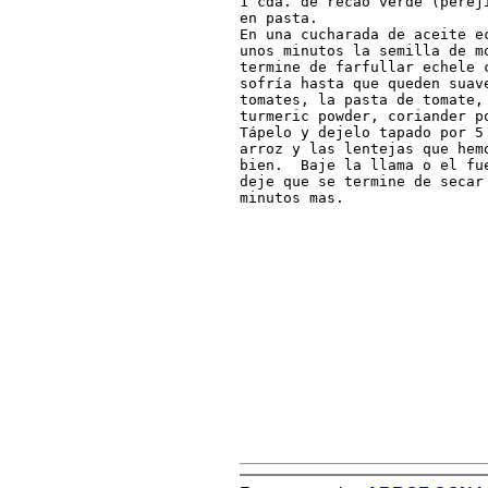
1 cda. de recao verde (perej
en pasta.

En una cucharada de aceite e
unos minutos la semilla de m
termine de farfullar echele 
sofría hasta que queden suav
tomates, la pasta de tomate, 
turmeric powder, coriander p
Tápelo y dejelo tapado por 5
arroz y las lentejas que hem
bien.  Baje la llama o el fu
deje que se termine de secar 
minutos mas.