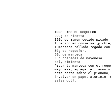
ARROLLADO DE ROQUEFORT

200g de ricotta

150g de jamon cocido picado

1 pepino en conserva (pickle)
1 manzana rallada regada con 
50g de roquefort

50g de manteca

3 cucharadas de mayonesa

sal, pimienta

Pisar la manteca con el roque
mayonesa, agregar el jamon y 
esta pasta sobre el pionono, 
Envolver en papel aluminio, e
salsa golf.