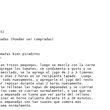
S)

adas (Pueden ser compradas)

mates bien picaditos



 en trozos pequeqos, luego se mezcla con la carne

agregan los tomates, se condimenta a gusto y se

 mezclado, se le agrega el jugo de 2 o 3 limones

te unas 2 horas en un recipiente tapado.  Luego

r todo nuevamente, y agregarle el jugo del resto

ar reposar durante unas 2 horas nuevamente.

 se rellenan las tapas de empanadas y se cierran

 (no como se cierran normalmente), o sea que en

la empanada se tiene que ver parte del relleno.

cinar en horno caliente durante 15 a 20 minutos,

as empanadas son tan suaves que comera mas

come normalmente.