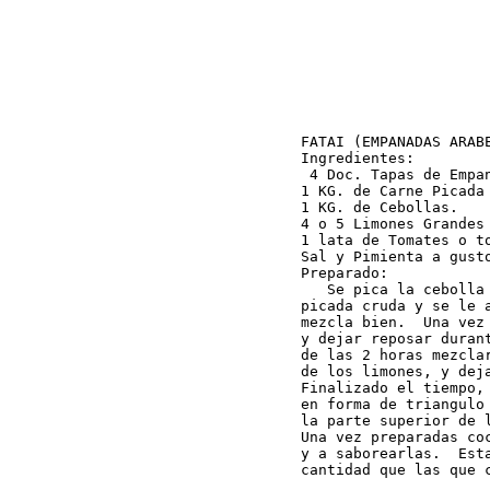
FATAI (EMPANADAS ARABE
Ingredientes:

 4 Doc. Tapas de Empan
1 KG. de Carne Picada

1 KG. de Cebollas.

4 o 5 Limones Grandes

1 lata de Tomates o to
Sal y Pimienta a gusto
Preparado:

   Se pica la cebolla
picada cruda y se le 
mezcla bien.  Una vez
y dejar reposar duran
de las 2 horas mezcla
de los limones, y dej
Finalizado el tiempo,
en forma de triangulo
la parte superior de 
Una vez preparadas co
y a saborearlas.  Est
cantidad que las que 