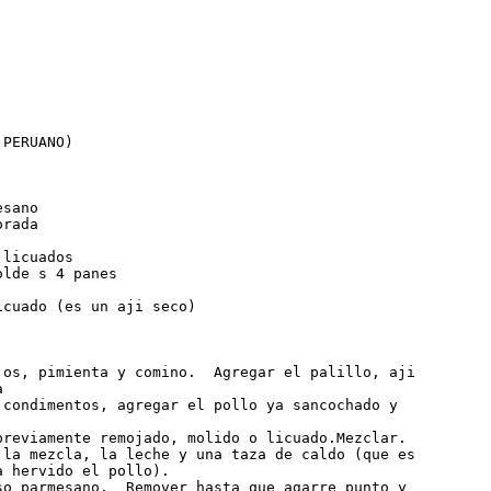
PERUANO)

sano

rada

licuados

lde s 4 panes

cuado (es un aji seco)

jos, pimienta y comino.  Agregar el palillo, aji



 condimentos, agregar el pollo ya sancochado y



previamente remojado, molido o licuado.Mezclar.

 la mezcla, la leche y una taza de caldo (que es

 hervido el pollo).

so parmesano.  Remover hasta que agarre punto y
