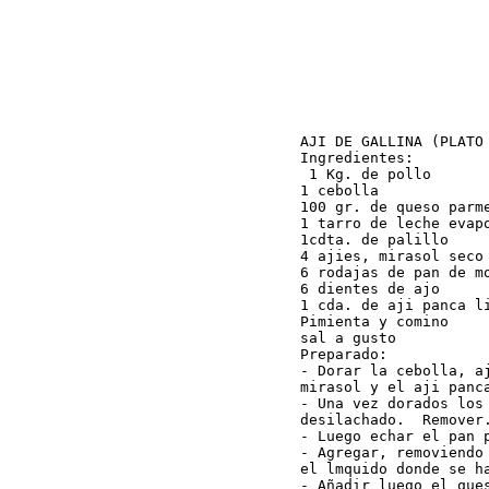
AJI DE GALLINA (PLATO 
Ingredientes:

 1 Kg. de pollo

1 cebolla

100 gr. de queso parme
1 tarro de leche evapo
1cdta. de palillo

4 ajies, mirasol seco 
6 rodajas de pan de mo
6 dientes de ajo

1 cda. de aji panca li
Pimienta y comino

sal a gusto

Preparado:

- Dorar la cebolla, a
mirasol y el aji panca
- Una vez dorados los
desilachado.  Remover.
- Luego echar el pan 
- Agregar, removiendo
el lmquido donde se ha
- Añadir luego el que