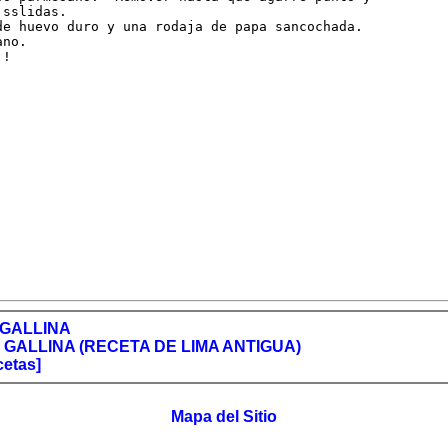
sslidas.

de huevo duro y una rodaja de papa sancochada.

no.

!!
 GALLINA
E GALLINA (RECETA DE LIMA ANTIGUA)
cetas]
Mapa del Sitio