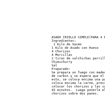
ASADO CRIOLLO SIMPLE(PARA 4 P
Ingredientes:

 1 Kilo de Vacmo

1 Kilo de Asado con Hueso

4 Chorizos

4 Morcillas

2 tiras de salchichas parrill
Chimichurry

Sal

Preparado:

Se prepara un fuego con made
de carbsn y se espera que el
esto, se coloca encima una p
coloca encima la carne, prev
colocar los chorizos y las s
45 minutos.  Luego ponerle el
chorizos sobre dos panes.