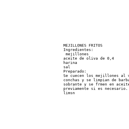
MEJILLONES FRITOS

Ingredientes:

 mejillones

aceite de oliva de 0,4

harina

sal

Preparado:

Se cuecen los mejillones al 
conchas y se limpian de barb
sobrante y se frmen en aceit
previamente si es necesario.
limsn