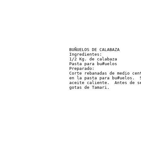
BUÑUELOS DE CALABAZA

Ingredientes:

1/2 Kg. de calabaza

Pasta para bu#uelos

Preparado:

Corte rebanadas de medio cen
en la pasta para bu#uelos.  
aceite caliente.  Antes de s
gotas de Tamari.