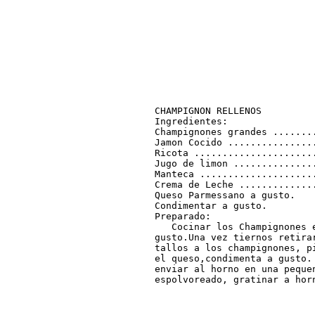
CHAMPIGNON RELLENOS

Ingredientes:

Champignones grandes ........
Jamon Cocido ................
Ricota ......................
Jugo de limon ...............
Manteca .....................
Crema de Leche ..............
Queso Parmessano a gusto.

Condimentar a gusto.

Preparado:

   Cocinar los Champignones 
gusto.Una vez tiernos retira
tallos a los champignones, p
el queso,condimenta a gusto.
enviar al horno en una pequen
espolvoreado, gratinar a hor