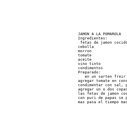
JAMON A LA POMAROLA

Ingredientes:

 fetas de jamon cocido
cebolla

morron

tomate

aceite

vino tinto

condimentos

Preparado:

   en un sarten freir
agregar tomate en con
condimentar con sal, 
agregar un o dos copa
las fetas de jamon co
con puri de papas se 
mas pasa el tiempo ma