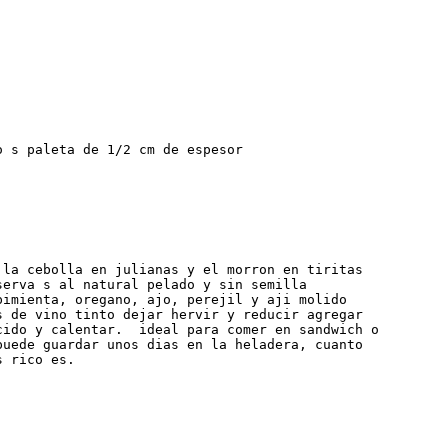
 s paleta de 1/2 cm de espesor

 la cebolla en julianas y el morron en tiritas

serva s al natural pelado y sin semilla

pimienta, oregano, ajo, perejil y aji molido

s de vino tinto dejar hervir y reducir agregar

cido y calentar.  ideal para comer en sandwich o

puede guardar unos dias en la heladera, cuanto

s rico es.