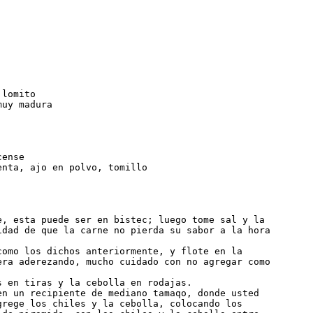
lomito

uy madura

ense

nta, ajo en polvo, tomillo

e, esta puede ser en bistec; luego tome sal y la

idad de que la carne no pierda su sabor a la hora

como los dichos anteriormente, y flote en la

era aderezando, mucho cuidado con no agregar como

 en tiras y la cebolla en rodajas.

en un recipiente de mediano tamaqo, donde usted

grege los chiles y la cebolla, colocando los
