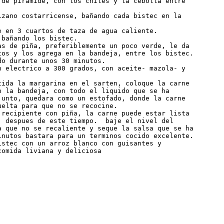
 de piramide, con los chiles y la cebolla entre

izano costarricense, bañando cada bistec en la

e en 3 cuartos de taza de agua caliente.

bañando los bistec.

as de piña, preferiblemente un poco verde, le da

tos y los agrega en la bandeja, entre los bistec.

o durante unos 30 minutos.

n electrico a 300 grados, con aceite- mazola- y

tida la margarina en el sarten, coloque la carne

n la bandeja, con todo el liquido que se ha

junto, quedara como un estofado, donde la carne

elta para que no se recocine.

 recipiente con piña, la carne puede estar lista

, despues de este tiempo.  baje el nivel del

a que no se recaliente y seque la salsa que se ha

inutos bastara para un terminos cocido excelente.

istec con un arroz blanco con guisantes y

comida liviana y deliciosa