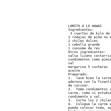
LOMITO A LO HAWAI

Ingredientes:

 3 cuartos de kilo de 
3 rodajas de piña no m
2 chiles dulces

1 cebolla grande

1 consome de res

Otros ingredientes:

salsa lizano costarric
condimentos como pimie
sal

margarina 5 cucharas

aceite

Preparado:

1.  lave bien la carn
adereza con la finanl
de cocinar.

2.  Tome condimentos 
carne, como si estubi
condimento y sal.

3.  Corte los 2 chiles
4.  Coloque la carne 
pueda colocar toda, a