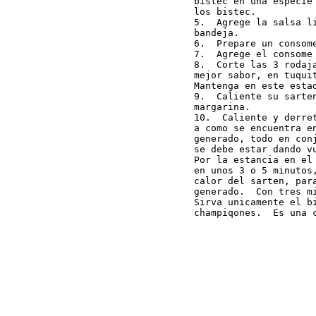
bistec en una especie
los bistec.

5.  Agrege la salsa l
bandeja.

6.  Prepare un consom
7.  Agrege el consome 
8.  Corte las 3 rodaj
mejor sabor, en tuqui
Mantenga en este estad
9.  Caliente su sarte
margarina.

10.  Caliente y derre
a como se encuentra e
generado, todo en con
se debe estar dando vu
Por la estancia en el
en unos 3 o 5 minutos
calor del sarten, par
generado.  Con tres m
Sirva unicamente el b
champiqones.  Es una 