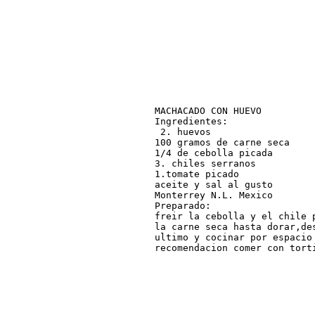
MACHACADO CON HUEVO

Ingredientes:

 2. huevos

100 gramos de carne seca

1/4 de cebolla picada

3. chiles serranos

1.tomate picado

aceite y sal al gusto

Monterrey N.L. Mexico

Preparado:

freir la cebolla y el chile 
la carne seca hasta dorar,de
ultimo y cocinar por espacio 
recomendacion comer con tort