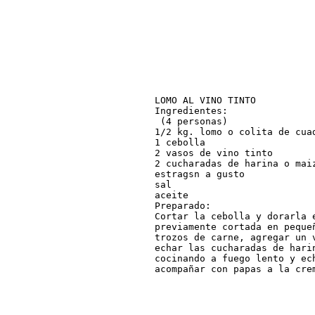
LOMO AL VINO TINTO

Ingredientes:

 (4 personas)

1/2 kg. lomo o colita de cuad
1 cebolla

2 vasos de vino tinto

2 cucharadas de harina o maiz
estragsn a gusto

sal

aceite

Preparado:

Cortar la cebolla y dorarla e
previamente cortada en peque
trozos de carne, agregar un 
echar las cucharadas de harin
cocinando a fuego lento y ec
acompañar con papas a la cre