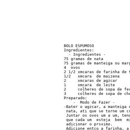
BOLO ESPUMOSO

Ingredientes:

  - Ingredientes -

75 gramas de nata

75 gramas de manteiga ou marg
4  ovos

2 1/2 xmcaras de farinha de t
1/2   xmcara  de maizena

2     xmcaras de agzcar

1     xmcara  de leite

2     colheres de sopa de fer
3     colheres de sopa de cho
Preparado:

    -  Modo de Fazer -

-Bater o agzcar, a manteiga o
 nata, ati que se torne um cr
 Juntar os ovos um a um, tend
 que cada um  esteja  bem  mi
 adicionar o prsximo.

 Adicione entco a farinha, a 