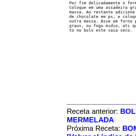
 Por fim delicadamente o ferm
 Coloque em uma assadeira gra
 massa. Ao restante adicione 
 de chocolate em ps, e coloqu
 outra massa. Asse em forno p
 graus, ou fogo midio, ati qu
 to no bolo este saia seco.
Receta anterior:
BOL
MERMELADA
Próxima Receta:
BOM