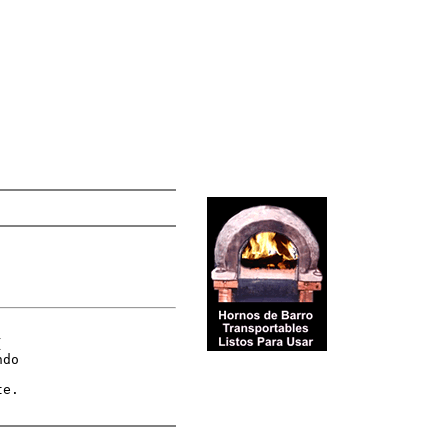




do

e.
