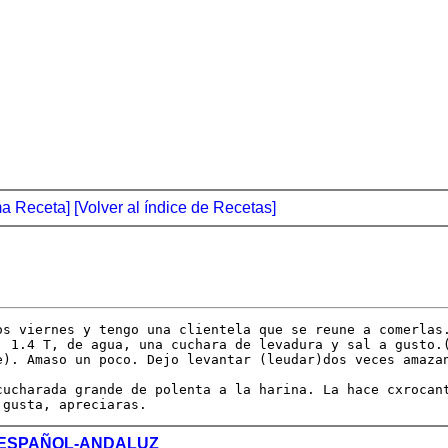
ma Receta]
[Volver al índice de Recetas]
os viernes y tengo una clientela que se reune a comerlas.
, 1.4 T, de agua, una cuchara de levadura y sal a gusto.(
e). Amaso un poco. Dejo levantar (leudar)dos veces amazan
cucharada grande de polenta a la harina. La hace cxrocant
 gusta, apreciaras.
 ESPAÑOL-ANDALUZ