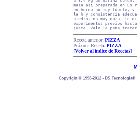
a 3/4 kg de harina comun, 
masa asi preparada en un r
en horno no muy fuerte, y 
la h y consistencia adecua
piedra, no muy dura, te di
experimentos previos hasta
justa. Vale la pena tratar
Receta anterior:
PIZZA
Próxima Receta:
PIZZA
[Volver al índice de Recetas]
M
Copyright © 1998-2012 - DS Tecnologia®