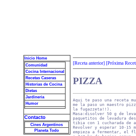
Inicio Home
[Receta anterior]
[Próxima Recet
Comunidad
Cocina Internacional
PIZZA
Recetas Caseras
Historias de Cocina
Dietas
Jardineria
Aqui te paso una receta mu
Humor
me la paso un maestro pizz
la fugazzeta!!).

Masa:disolver 50 g de leva
Contacto
paquetitos de levadura des
tibia con 1 cucharada de a
Cines Argentinos
Revolver y esperar 10-15 m
Planeta Todo
empieza a fermentar, el fl