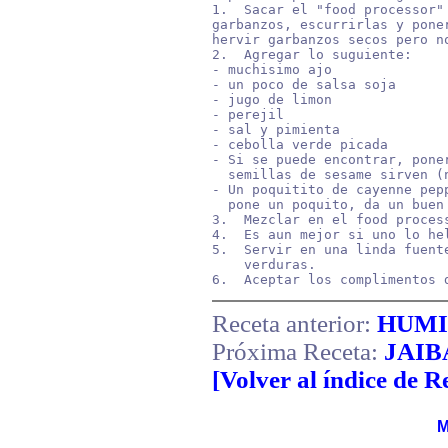
1.  Sacar el "food processor" 
garbanzos, escurrirlas y poner
hervir garbanzos secos pero no
2.  Agregar lo suguiente:

- muchisimo ajo

- un poco de salsa soja

- jugo de limon

- perejil

- sal y pimienta

- cebolla verde picada

- Si se puede encontrar, pone
  semillas de sesame sirven (n
- Un poquitito de cayenne pep
  pone un poquito, da un buen 
3.  Mezclar en el food process
4.  Es aun mejor si uno lo hel
5.  Servir en una linda fuent
    verduras.

6.  Aceptar los complimentos 
Receta anterior:
HUMI
Próxima Receta:
JAIB
[Volver al índice de R
M