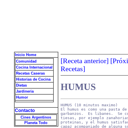
Inicio Home
[Receta anterior]
[Próx
Comunidad
Recetas]
Cocina Internacional
Recetas Caseras
Historias de Cocina
HUMUS
Dietas
Jardineria
Humor
HUMUS (10 minutos maximo)

El humus es como una pasta de
Contacto
garbanzos.  Es libanes.  Se co
Cines Argentinos
tiesas, por ejemplo zanahorias
proteinas, y el humus satisfac
Planeta Todo
capaz acompaniado de alguna so