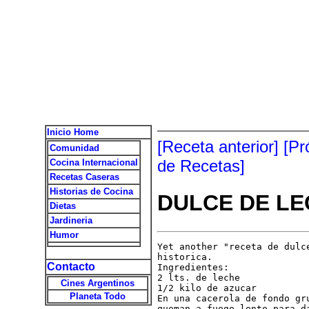
Inicio Home
[Receta anterior]
[Pr
Comunidad
de Recetas]
Cocina Internacional
Recetas Caseras
Historias de Cocina
DULCE DE LE
Dietas
Jardineria
Humor
Yet another "receta de dulc
historica.

Contacto
Ingredientes:

2 lts. de leche

Cines Argentinos
1/2 kilo de azucar

Planeta Todo
En una cacerola de fondo gr
queman a fuego lento para d