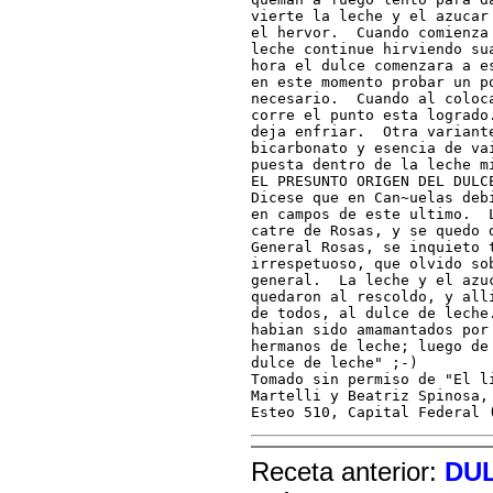
vierte la leche y el azucar
el hervor.  Cuando comienza
leche continue hirviendo su
hora el dulce comenzara a e
en este momento probar un p
necesario.  Cuando al coloc
corre el punto esta logrado
deja enfriar.  Otra variant
bicarbonato y esencia de va
puesta dentro de la leche mi
EL PRESUNTO ORIGEN DEL DULCE
Dicese que en Can~uelas deb
en campos de este ultimo.  
catre de Rosas, y se quedo 
General Rosas, se inquieto t
irrespetuoso, que olvido so
general.  La leche y el azu
quedaron al rescoldo, y all
de todos, al dulce de leche
habian sido amamantados por
hermanos de leche; luego de
dulce de leche" ;-)

Tomado sin permiso de "El l
Martelli y Beatriz Spinosa,
Esteo 510, Capital Federal 
Receta anterior:
DUL