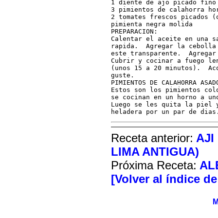
1 diente de ajo picado fino

3 pimientos de calahorra hor
2 tomates frescos picados (o
pimienta negra molida

PREPARACION:

Calentar el aceite en una sa
rapida.  Agregar la cebolla
este transparente.  Agregar 
Cubrir y cocinar a fuego le
(unos 15 a 20 minutos).  Ac
guste.

PIMIENTOS DE CALAHORRA ASADO
Estos son los pimientos col
se cocinan en un horno a un
Luego se les quita la piel 
heladera por un par de dias
Receta anterior:
AJI
LIMA ANTIGUA)
Próxima Receta:
AL
[Volver al índice d
M