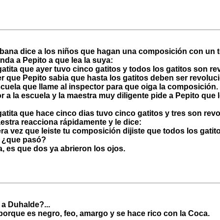
bana dice a los niños que hagan una composición con un t
nda a Pepito a que lea la suya:
atita que ayer tuvo cinco gatitos y todos los gatitos son re
er que Pepito sabia que hasta los gatitos deben ser revoluc
escuela que llame al inspector para que oiga la composición.
or a la escuela y la maestra muy diligente pide a Pepito que
atita que hace cinco dias tuvo cinco gatitos y tres son rev
aestra reacciona rápidamente y le dice:
era vez que leiste tu composición dijiste que todos los gatit
s ¿que pasó?
, es que dos ya abrieron los ojos.
a Duhalde?...
porque es negro, feo, amargo y se hace rico con la Coca.