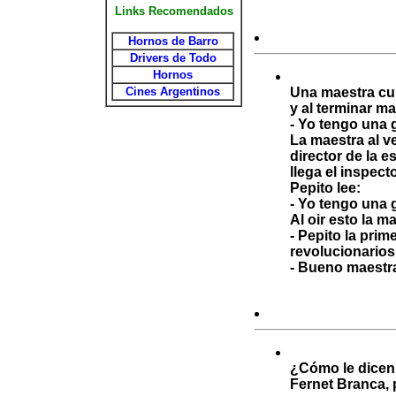
Links Recomendados
Hornos de Barro
Drivers de Todo
Hornos
Cines Argentinos
Una maestra cu
y al terminar ma
- Yo tengo una g
La maestra al v
director de la 
llega el inspect
Pepito lee:
- Yo tengo una g
Al oir esto la m
- Pepito la prim
revolucionario
- Bueno maestra
¿Cómo le dicen 
Fernet Branca, 