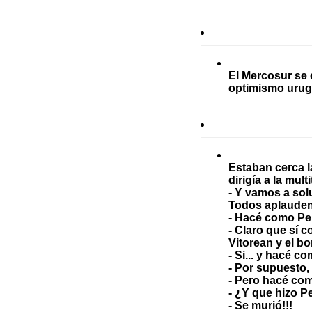
El Mercosur se 
optimismo urugu
Estaban cerca l
dirigía a la mult
- Y vamos a sol
Todos aplauden 
- Hacé como Pe
- Claro que sí 
Vitorean y el bo
- Si... y hacé c
- Por supuesto,
- Pero hacé co
- ¿Y que hizo Pe
- Se murió!!!