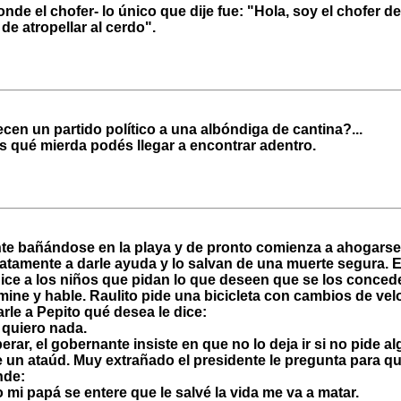
ponde el chofer- lo único que dije fue: "Hola, soy el chofer d
de atropellar al cerdo".
cen un partido político a una albóndiga de cantina?...
 qué mierda podés llegar a encontrar adentro.
nte bañándose en la playa y de pronto comienza a ahogarse.
atamente a darle ayuda y lo salvan de una muerte segura. E
dice a los niños que pidan lo que deseen que se los concede
ne y hable. Raulito pide una bicicleta con cambios de vel
rle a Pepito qué desea le dice:
 quiero nada.
rar, el gobernante insiste en que no lo deja ir si no pide a
e un ataúd. Muy extrañado el presidente le pregunta para q
nde:
 mi papá se entere que le salvé la vida me va a matar.