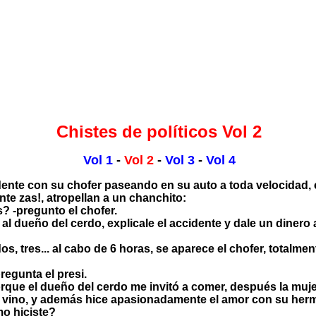
Chistes de políticos Vol 2
Vol 1
-
Vol 2
-
Vol 3
-
Vol 4
dente con su chofer paseando en su auto a toda velocidad,
te zas!, atropellan a un chanchito:
 -pregunto el chofer.
 al dueño del cerdo, explicale el accidente y dale un diner
os, tres... al cabo de 6 horas, se aparece el chofer, totalme
regunta el presi.
rque el dueño del cerdo me invitó a comer, después la muj
o vino, y además hice apasionadamente el amor con su herm
mo hiciste?