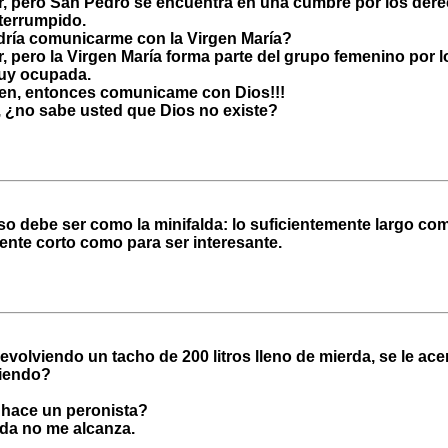
r, pero San Pedro se encuentra en una cumbre por los dere
terrumpido.
dría comunicarme con la Virgen María?
r, pero la Virgen María forma parte del grupo femenino por l
uy ocupada.
ien, entonces comunicame con Dios!!!
r, ¿no sabe usted que Dios no existe?
o debe ser como la minifalda: lo suficientemente largo com
mente corto como para ser interesante.
evolviendo un tacho de 200 litros lleno de mierda, se le acerc
ciendo?
 hace un peronista?
rda no me alcanza.