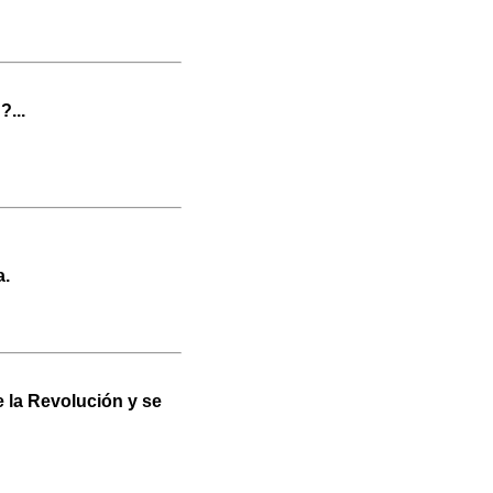
?...
a.
e la Revolución y se