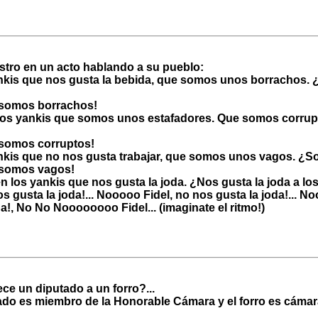
stro en un acto hablando a su pueblo:
yankis que nos gusta la bebida, que somos unos borrachos
no somos borrachos!
 los yankis que somos unos estafadores. Que somos corru
o somos corruptos!
yankis que no nos gusta trabajar, que somos unos vagos. 
o somos vagos!
en los yankis que nos gusta la joda. ¿Nos gusta la joda a l
os gusta la joda!... Nooooo Fidel, no nos gusta la joda!... 
a!, No No Noooooooo Fidel... (imaginate el ritmo!)
ce un diputado a un forro?...
ado es miembro de la Honorable Cámara y el forro es cámar