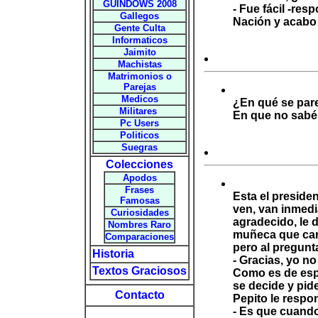
GUINDOWS 2008
- Fue fácil -res
Gallegos
Nación y acabo 
Gente Culta
Informaticos
Jaimito
Machistas
Matrimonios o
Parejas
Medicos
¿En qué se pare
Militares
En que no sabés
Pc Users
Politicos
Suegras
Colecciones
Apodos
Frases
Esta el preside
Famosas
ven, van inmedi
Curiosidades
agradecido, le 
Nombres Raro
muñeca que cami
Comparaciones
pero al pregunta
Historia
- Gracias, yo no
Textos Graciosos
Como es de espe
se decide y pid
Contacto
Pepito le respo
- Es que cuando