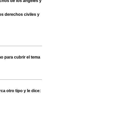
chos de los ángeles y
os derechos civiles y
o para cubrir el tema
a otro tipo y le dice: