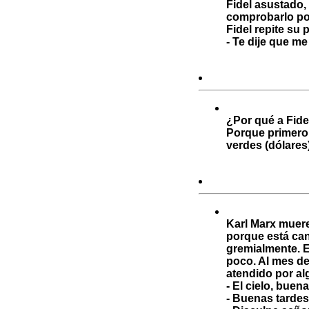
Fidel asustado, 
comprobarlo por
Fidel repite su 
- Te dije que me
¿Por qué a Fidel
Porque primero 
verdes (dólares)
Karl Marx muere
porque está can
gremialmente. E
poco. Al mes de
atendido por al
- El cielo, buena
- Buenas tarde