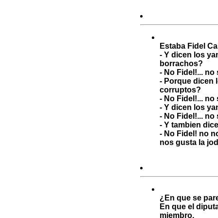
Estaba Fidel Ca
- Y dicen los 
borrachos?
- No Fidel!... 
- Porque dicen
corruptos?
- No Fidel!... n
- Y dicen los 
- No Fidel!... n
- Y tambien dic
- No Fidel! no n
nos gusta la jod
¿En que se pare
En que el diput
miembro.