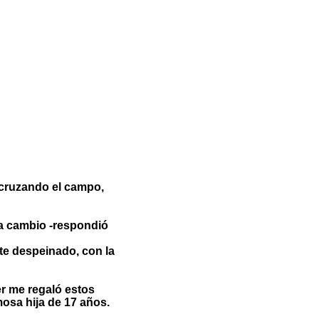
 cruzando el campo,
o a cambio -respondió
nte despeinado, con la
er me regaló estos
osa hija de 17 años.