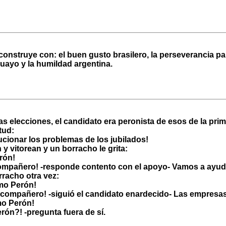
construye con: el buen gusto brasilero, la perseverancia pa
ayo y la humildad argentina.
as elecciones, el candidato era peronista de esos de la pri
itud:
ucionar los problemas de los jubilados!
y vitorean y un borracho le grita:
rón!
compañero! -responde contento con el apoyo- Vamos a ayuda
rracho otra vez:
omo Perón!
 compañero! -siguió el candidato enardecido- Las empresas
mo Perón!
rón?! -pregunta fuera de sí.