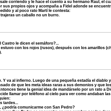
sale corriendo y le hace el cuento a su hermano Raul, el cu
 sus propios ojos y acompaña a Fidel adonde se encuentra 
pedido y al poco rato Martí le contesta:
 trajeras un caballo no un burro.
 Castro le dicen el semáforo?...
estuvo con los rojos (rusos), después con los amarillos (c
.
. Y va al infierno. Luego de una pequeña estadía el diablo 
sado de que les meta ideas raras a sus demonios y que lo
ntonces tiene la genial idea de mandárselo por un rato a Dio
cide llamar por teléfono al cielo para ver como andaban las
guien:
s tardes...
s, ¿podría comunicarme con San Pedro?