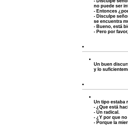
- Disculpe seño
no puede ser in
- Entonces ¿po
- Disculpe seño
se encuentra m
- Bueno, está b
- Pero por favo
Un buen discurs
y lo suficiente
Un tipo estaba r
- ¿Que está ha
- Un radical.
- ¿Y por que no
- Porque la mie