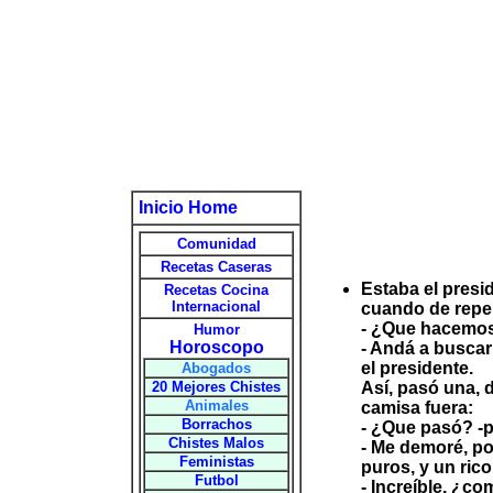
Inicio Home
Comunidad
Recetas Caseras
Estaba el presi
Recetas Cocina
Internacional
cuando de repen
- ¿Que hacemos?
Humor
Horoscopo
- Andá a buscar
el presidente.
Abogados
20 Mejores Chistes
Así, pasó una, d
Animales
camisa fuera:
Borrachos
- ¿Que pasó? -p
Chistes Malos
- Me demoré, po
Feministas
puros, y un ric
Futbol
- Increíble, ¿co